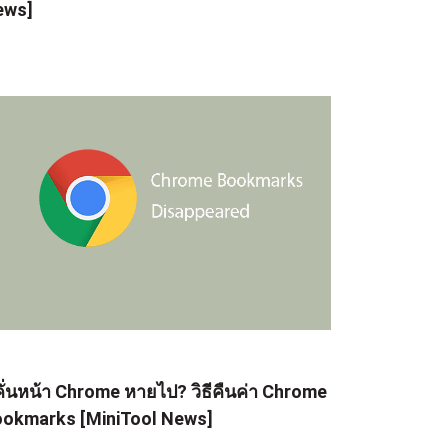
ews]
่คั่นหน้า Chrome หายไป? วิธีคืนค่า Chrome
okmarks [MiniTool News]