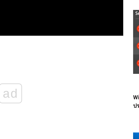
ad
Wi
ปร