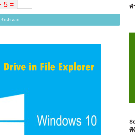
ทำ
รับคำตอบ
So
พี