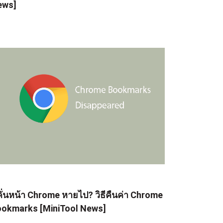
ews]
่คั่นหน้า Chrome หายไป? วิธีคืนค่า Chrome
okmarks [MiniTool News]