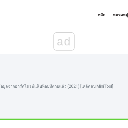
หลัก
หมวดหมู่
ad
ืนข้อมูลจากฮาร์ดไดรฟ์แล็ปท็อปที่ตายแล้ว (2021) [เคล็ดลับ MiniTool]