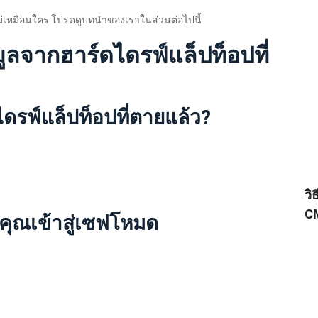
ี่ไม่เหมือนใคร โปรดดูบทนำของเราในส่วนต่อไปนี้
้อมูลจากฮาร์ดไดรฟ์แล็ปท็อปที่
ดไดรฟ์แล็ปท็อปที่ตายแล้ว?
วิ
CM
องคุณเข้าสู่เซฟโหมด