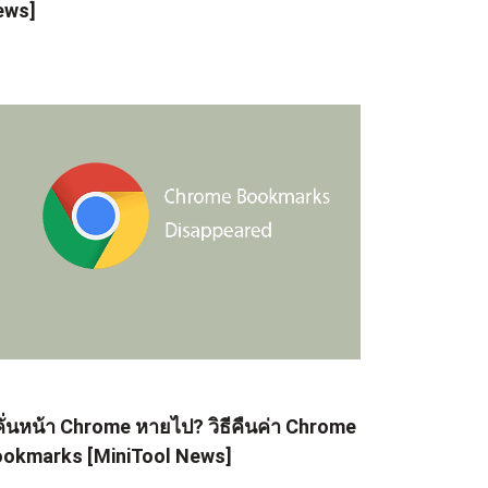
ews]
่คั่นหน้า Chrome หายไป? วิธีคืนค่า Chrome
okmarks [MiniTool News]