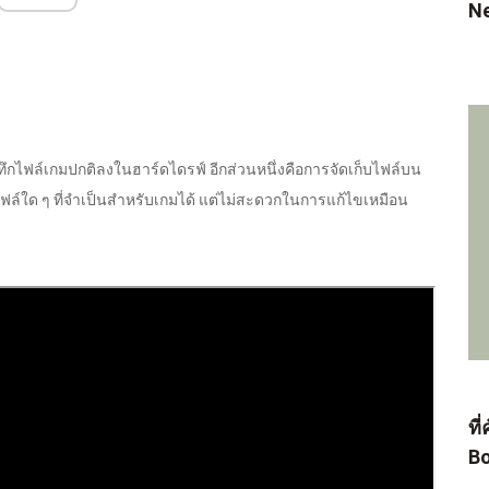
N
ทึกไฟล์เกมปกติลงในฮาร์ดไดรฟ์ อีกส่วนหนึ่งคือการจัดเก็บไฟล์บน
กไฟล์ใด ๆ ที่จำเป็นสำหรับเกมได้ แต่ไม่สะดวกในการแก้ไขเหมือน
ที
Bo