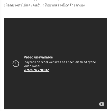
งม็อดบางตัวได้และคนอื่น ๆ ก็อยากสร้างม็อดด้วยตัวเอง