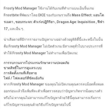
Frosty Mod Manager ใช้งานได้กับเกมที่ทำงานบนเอ็นจิ้นเกม
Frostbite ที่พัฒนาโดย DICE รองรับเกมรวมถึง
Mass Effect: แอนโด
รเมดา
,
ขอบกระจก: ตัวเร่งปฏิกิริยา
,
Dragon Age: Inquisition
,
ฟีฟ่า
17
, และอื่น ๆ.
น่าเสียดายที่มีการรายงานปัญหาบางอย่างด้วยยูทิลิตี้นี้และหนึ่งในนั้น
คือ Frosty Mod Manager ไม่เปิดตัวเกม มีสาเหตุทั่วไปบางประการที่
ทำให้ Frosty Mod Manager ไม่ทำงานเพื่อเปิดเกม:
การรบกวนจากโปรแกรมรักษาความปลอดภัย
ขาดสิทธิ์ในการดูแลระบบ
การติดตั้งเกมที่เสียหาย
ไฟล์ / โฟลเดอร์ที่ขัดแย้งกัน
หาก Frosty Mod Manager ของคุณไม่เปิดเกมคุณควรลบม็อดทั้งหมด
ออกก่อนแล้วจึงเพิ่มทีละตัวเพื่อตรวจสอบว่าปัญหาเกิดจากม็อดบางตัว
หรือไม่ หากคุณไม่สามารถแก้ไขปัญหาด้วยวิธีนี้คุณสามารถเริ่มการ
แก้ไขปัญหาของคุณด้วยวิธีแก้ไขปัญหาต่อไปนี้