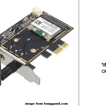
วิ
CM