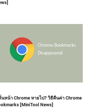
ews]
่คั่นหน้า Chrome หายไป? วิธีคืนค่า Chrome
okmarks [MiniTool News]