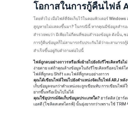
โอกาสในการกู้คืนไฟล์ 
โดยทั่วไป เมื่อไฟล์ที่จัดเก็บไว้ในคอมพิวเตอร์ Window
สูญหายไม่แสดงขึ้นมา? ในกรณีนี้ หากคุณมีข้อมูลสำรอ
สำรวจพบว่า มีเพียงไม่กี่คนที่ชอบสำรองข้อมูล ดังนั้น, ซอ
การกู้คืนข้อมูลก็ไม่สามารถรับประกันได้ว่าจะสามารถกู้
สำเร็จขึ้นอยู่กับคำถามต่อไปนี้
ไฟล์ถูกลบอย่างถาวรหรือเพิ่งย้ายไปยังถังรีไซเคิลหรือไม่
ง่ายดาย แต่ถ้าคุณล้างข้อมูลในถังรีไซเคิลหรือลบไฟล์โดยใช
ไฟล์ที่ถูกลบ Shift และไฟล์ที่ถูกลบอย่างถาวร
คุณได้เขียนไฟล์ใหม่ไปยังตำแหน่งจัดเก็บไฟล์ ARJ หลัง
เก็บข้อมูลจนกว่าตำแหน่งจะถูกเขียนทับ การเขียนไฟล์ใหม่
ยากขึ้นหรือเป็นไปไม่ได้
คุณใช้อุปกรณ์จัดเก็บข้อมูลประเภทใด?
ฮาร์ดดิส (ฮาร์ดด
เอสดี (โซลิดสเตทไดรฟ์) นั้นยุ่งยากกว่าเพราะใช้ TRIM 