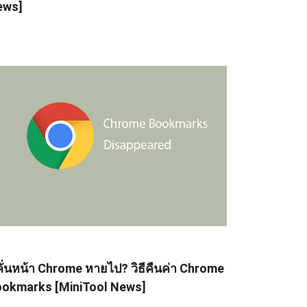
ews]
่คั่นหน้า Chrome หายไป? วิธีคืนค่า Chrome
okmarks [MiniTool News]