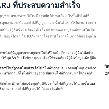
ARJ ที่ประสบความสำเร็จ
s สูญหาย สามารถพบได้ใน Recycle Bin จะเกิดอะไรขึ้นถ้าไฟล์ที่
ง คุณสามารถคัดลอกไฟล์ที่สูญหายจากนั้นได้ อย่างไรก็ตาม จากการ
ฟต์แวร์กู้คืนข้อมูล ต้องมีประโยชน์ แต่คุณควรรู้ว่าแม้แต่เครื่องมือ
คืนข้อมูลได้สำเร็จ 100% กล่าวโดยสรุป โอกาสในการกู้คืนข้อมูลได้
หากไฟล์ที่สูญหายของคุณอยู่ในถังรีไซเคิล ก็สามารถกู้คืนได้อย่าง
้ปุ่ม Shift + Delete คุณจะต้องใช้ซอฟต์แวร์กู้คืนข้อมูลเพื่อ กู้คืน
วิ
จากที่ไฟล์ถูกลบไปแล้วหรือไม่?
ไฟล์ที่ถูกลบจะยังคงอยู่ในอุปกรณ์จัด
CM
หรือการแก้ไขไฟล์ที่มีอยู่อาจเขียนทับไฟล์ที่ถูกลบ ทำให้การกู้คืน
ิสก์ไดรฟ์) จะไม่ลบข้อมูลทันทีจึงจะเก็บไฟล์ที่ถูกลบได้นานขึ้น เอส
ซึ่งสามารถลบไฟล์ที่ถูกลบได้เกือบจะในทันที