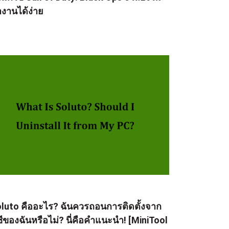
งานได้ง่าย
luto คืออะไร? ฉันควรถอนการติดตั้งจาก
ซีของฉันหรือไม่? นี่คือคำแนะนำ! [MiniTool