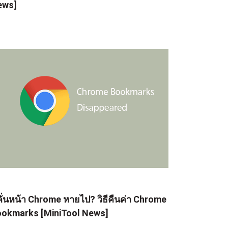
ews]
่คั่นหน้า Chrome หายไป? วิธีคืนค่า Chrome
okmarks [MiniTool News]