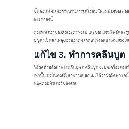
ขั้นตอนที่ 4: เมื่อกระบวนการเสร็จสิ้น ให้พิมพ์
DISM / อ
การคำสั่งนี้
คอมพิวเตอร์ของคุณจะตรวจจับและซ่อมแซมไฟล์และรูปภ
ปัญหาเป็นสาเหตุของข้อผิดพลาดหน้าจอสีน้ำเงิน 0xc00
แก้ไข 3. ทำการคลีนบูต
วิธีสุดท้ายคือทำการคลีนบูต ก คลีนบูต จะบูตเครื่องคอม
เท่านั้น ดังนั้นคุณจึงสามารถแยกแยะได้ว่าข้อผิดพลาดนั
นบูตคอมพิวเตอร์ของคุณ