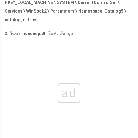
HKEY_LOCAL_MACHINE \ SYSTEM \ CurrentControlSet \
Services \ WinSock2 \ Parameters \ Namespace_Catalog5 \
catalog_entries
3. ค้นหา
mdnsnsp.dll
ในฟิลด์ข้อมูล
ad