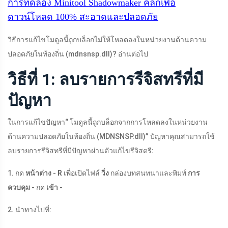
การทดลอง Minitool Shadowmaker
คลิกเพื่อ
ดาวน์โหลด
100%
สะอาดและปลอดภัย
วิธีการแก้ไขโมดูลนี้ถูกบล็อกไม่ให้โหลดลงในหน่วยงานด้านความ
ปลอดภัยในท้องถิ่น (
mdnsnsp.dll
)? อ่านต่อไป
วิธีที่ 1: ลบรายการรีจิสทรีที่มี
ปัญหา
ในการแก้ไขปัญหา“ โมดูลนี้ถูกบล็อกจากการโหลดลงในหน่วยงาน
ด้านความปลอดภัยในท้องถิ่น (
MDNSNSP.dll
)” ปัญหาคุณสามารถใช้
ลบรายการรีจิสทรีที่มีปัญหาผ่านตัวแก้ไขรีจิสตรี:
1. กด
หน้าต่าง
-
R
เพื่อเปิดไฟล์
วิ่ง
กล่องบทสนทนาและพิมพ์
การ
ควบคุม
- กด
เข้า
-
2. นำทางไปที่: