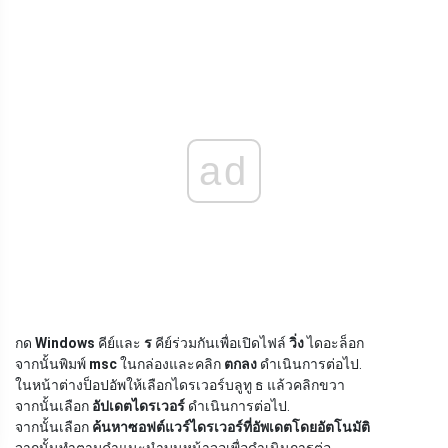
ad
กด
Windows
คีย์และ
ร
คีย์ร่วมกันเพื่อเปิดไฟล์
วิ่ง
ไดอะล็อก
จากนั้นพิมพ์
msc
ในกล่องและคลิก
ตกลง
ดำเนินการต่อไป.
ในหน้าต่างป็อปอัพให้เลือกไดรเวอร์บลูทู ธ แล้วคลิกขวา
จากนั้นเลือก
อัปเดตไดรเวอร์
ดำเนินการต่อไป.
จากนั้นเลือก
ค้นหาซอฟต์แวร์ไดรเวอร์ที่อัพเดตโดยอัตโนมัติ