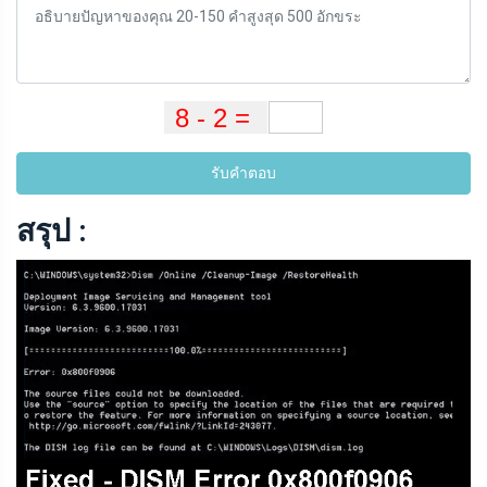
รับคำตอบ
สรุป :