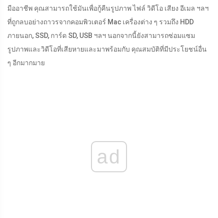
มืออาชีพ คุณสามารถใช้มันเพื่อกู้คืนรูปภาพ ไฟล์ วิดีโอ เสียง อีเมล ฯลฯ
ที่ถูกลบอย่างถาวรจากคอมพิวเตอร์ Mac เครื่องต่าง ๆ รวมถึง HDD
ภายนอก, SSD, การ์ด SD, USB ฯลฯ นอกจากนี้ยังสามารถซ่อมแซม
รูปภาพและวิดีโอที่เสียหายและมาพร้อมกับ คุณสมบัติที่มีประโยชน์อื่น
ๆ อีกมากมาย
ad