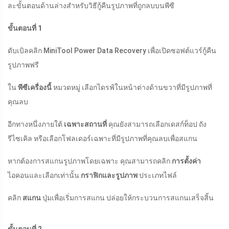
ละขั้นตอนด้านล่างสำหรับวิธีกู้คืนรูปภาพที่ถูกลบบนพีซี
ขั้นตอนที่ 1
ดับเบิลคลิก MiniTool Power Data Recovery เพื่อเปิดซอฟต์แวร์กู้คืน
รูปภาพฟรี
ใน
พีซีเครื่องนี้
หมวดหมู่ เลือกไดรฟ์ในหน้าต่างด้านขวาที่มีรูปภาพที่
คุณลบ
อีกทางหนึ่งภายใต้
เฉพาะสถานที่
คุณยังสามารถเลือกเดสก์ท็อป ถัง
รีไซเคิล หรือเลือกโฟลเดอร์เฉพาะที่มีรูปภาพที่คุณลบเพื่อสแกน
หากต้องการสแกนรูปภาพโดยเฉพาะ คุณสามารถคลิก
การตั้งค่า
ไอคอนและเลือกเท่านั้น
กราฟิกและรูปภาพ
ประเภทไฟล์
คลิก
สแกน
ปุ่มเพื่อเริ่มการสแกน ปล่อยให้กระบวนการสแกนเสร็จสิ้น