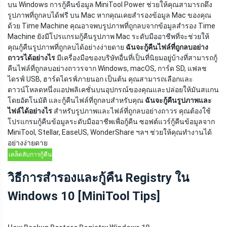
บน Windows การกู้คืนข้อมูล MiniTool Power ช่วยให้คุณสามารถดึง
รูปภาพที่ถูกลบได้ฟรี บน Mac หากคุณเคยสำรองข้อมูล Mac ของคุณ
ด้วย Time Machine คุณอาจพบรูปภาพที่ถูกลบจากข้อมูลสำรอง Time
Machine ยังมีโปรแกรมกู้คืนรูปภาพ Mac ระดับมืออาชีพที่จะช่วยให้
คุณกู้คืนรูปภาพที่ถูกลบได้อย่างง่ายดาย
ฉันจะกู้คืนไฟล์ที่ถูกลบอย่าง
ถาวรได้อย่างไร
มีเครื่องมือของบริษัทอื่นที่เป็นที่นิยมอยู่บ้างที่สามารถกู้
คืนไฟล์ที่ถูกลบอย่างถาวรจาก Windows, macOS, การ์ด SD, แฟลช
ไดรฟ์ USB, ฮาร์ดไดรฟ์ภายนอก เป็นต้น คุณสามารถเลือกและ
ดาวน์โหลดหนึ่งแอปพลิเคชั่นบนอุปกรณ์ของคุณและปล่อยให้มันสแกน
โดยอัตโนมัติ และกู้คืนไฟล์ที่ถูกลบสำหรับคุณ
ฉันจะกู้คืนรูปภาพและ
ไฟล์ได้อย่างไร
สำหรับรูปภาพและไฟล์ที่ถูกลบอย่างถาวร คุณต้องใช้
โปรแกรมกู้คืนข้อมูลระดับมืออาชีพเพื่อกู้คืน ซอฟต์แวร์กู้คืนข้อมูลจาก
MiniTool, Stellar, EaseUS, WonderShare ฯลฯ ช่วยให้คุณทำงานได้
อย่างง่ายดาย
เคล็ดลับการกู้คืน
ข้อมูล
วิธีการสำรองและกู้คืน Registry ใน
Windows 10 [MiniTool Tips]