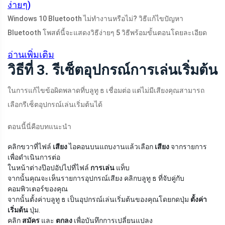
ง่ายๆ)
Windows 10 Bluetooth ไม่ทำงานหรือไม่? วิธีแก้ไขปัญหา
Bluetooth โพสต์นี้จะแสดงวิธีง่ายๆ 5 วิธีพร้อมขั้นตอนโดยละเอียด
อ่านเพิ่มเติม
วิธีที่ 3. รีเซ็ตอุปกรณ์การเล่นเริ่มต้น
ในการแก้ไขข้อผิดพลาดที่บลูทู ธ เชื่อมต่อ แต่ไม่มีเสียงคุณสามารถ
เลือกรีเซ็ตอุปกรณ์เล่นเริ่มต้นได้
ตอนนี้นี่คือบทแนะนำ
คลิกขวาที่ไฟล์
เสียง
ไอคอนบนแถบงานแล้วเลือก
เสียง
จากรายการ
เพื่อดำเนินการต่อ
ในหน้าต่างป๊อปอัปไปที่ไฟล์
การเล่น
แท็บ
จากนั้นคุณจะเห็นรายการอุปกรณ์เสียง คลิกบลูทู ธ ที่จับคู่กับ
คอมพิวเตอร์ของคุณ
จากนั้นตั้งค่าบลูทู ธ เป็นอุปกรณ์เล่นเริ่มต้นของคุณโดยกดปุ่ม
ตั้งค่า
เริ่มต้น
ปุ่ม.
คลิก
สมัคร
และ
ตกลง
เพื่อบันทึกการเปลี่ยนแปลง